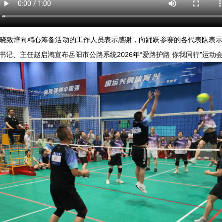
致辞向精心筹备活动的工作人员表示感谢，向踊跃参赛的各代表队表示
书记、主任赵启鸿宣布岳阳市公路系统2026年“爱路护路 你我同行”运