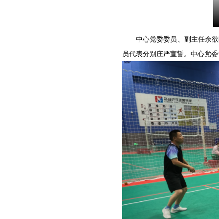
中心党委委员、副主任余欲晓
员代表分别庄严宣誓。中心党委