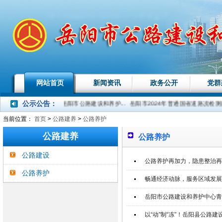
网站首页
新闻资讯
政务公开
党群
公示公告
：
【巡察整改】中共岳阳市公路建设和养护...
岳阳市2024年普通国省道路况检测服..
当前位置：
首页
>
公路建养
>
公路养护
公路建养
公路养护
公路建设
公路养护再加力，隐患整治再
公路养护
畅通经济动脉，服务区域发展
岳阳市公路建设和养护中心青
以“动”制“冻”！岳阳县公路